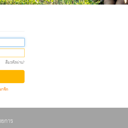
ลืมรหัสผ่าน?
มาชิก
ายการ