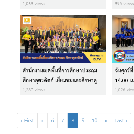
งาน DLTV
อำนวยกา
1,069 views
995 views
อย่างอบอ
นิสิต ค
ตรี ชั้นปีท
สำนักงานเขตพื้นที่การศึกษาประถม
วันศุกร์
ศึกษาอุตรดิตถ์ เยี่ยมชมและศึกษาดู
14.00 น. 
งานสถานีวิทยุโทรทัศน์การศึกษาทาง
อำนวยกา
1,287 views
1,026 vie
ไกลผ่านดาวเทียม (DLTV)
ศึกษาดูง
‹ First
«
6
7
8
9
10
»
Last ›