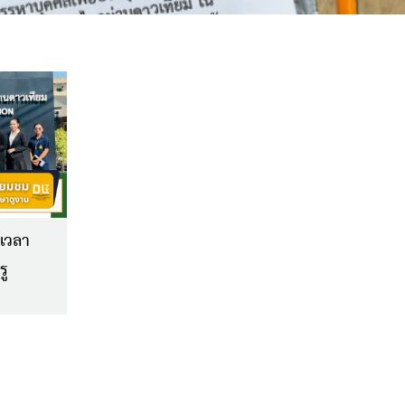
 เวลา
รู
ด เยี่ยม