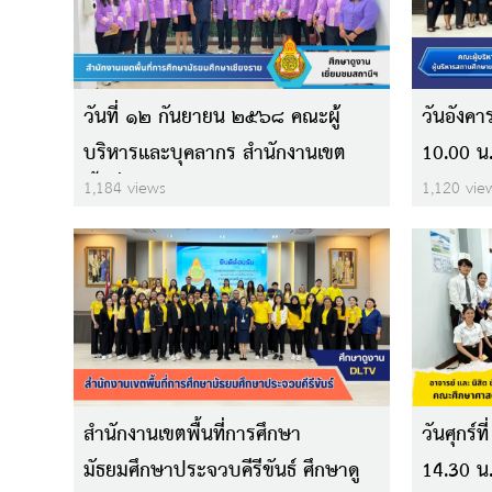
วันที่ ๑๒ กันยายน ๒๕๖๘ คณะผู้
วันอังคา
บริหารและบุคลากร สำนักงานเขต
10.00 น.
พื้นที่การศึกษามัธยมศึกษาเชียงราย
การศึกษ
1,184 views
1,120 vie
จำนวน ๑๔ คน
สำนักงานเขตพื้นที่การศึกษา
วันศุกร์
มัธยมศึกษาประจวบคีรีขันธ์ ศึกษาดู
14.30 น. 