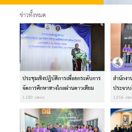
ข่าวทั้งหมด
ประชุมเชิงปฏิบัติการเพื่อยกระดับการ
สำนักงาน
จัดการศึกษาทางไกลผ่านดาวเทียม
ประจวบคี
สำหรับโรงเรียนศาสนาควบคู่สามัญ ๕
ชม DLT
1,180 views
1,016 vie
จังหวัดชายแดนใต้