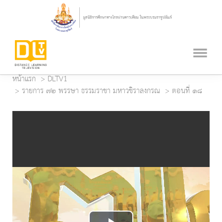
หน้าแรก
DLTV1
รายการ ๗๒ พรรษา ธรรมราชา มหาวชิราลงกรณ
ตอนที่ ๑๘