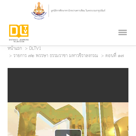
หน้าแรก
DLTV1
รายการ ๗๒ พรรษา ธรรมราชา มหาวชิราลงกรณ
ตอนที่ ๑๗