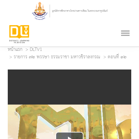
หน้าแรก
DLTV1
รายการ ๗๒ พรรษา ธรรมราชา มหาวชิราลงกรณ
ตอนที่ ๑๒