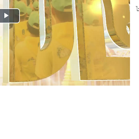
ไ
Play
Video