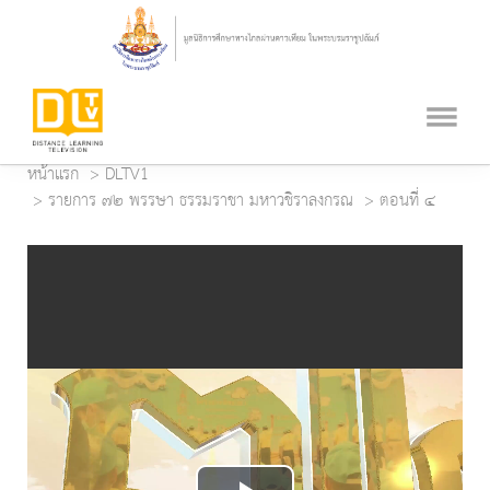
หน้าแรก
DLTV1
รายการ ๗๒ พรรษา ธรรมราชา มหาวชิราลงกรณ
ตอนที่ ๔