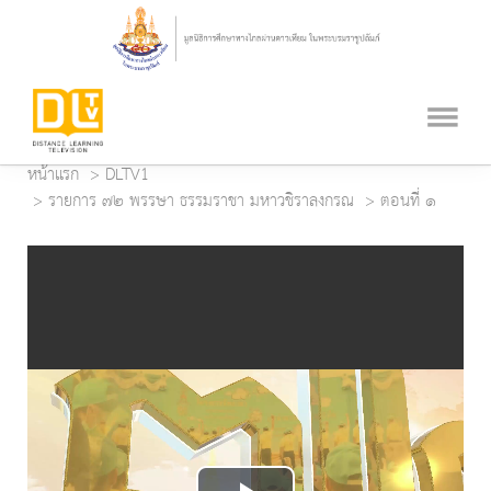
หน้าแรก
DLTV1
รายการ ๗๒ พรรษา ธรรมราชา มหาวชิราลงกรณ
ตอนที่ ๑