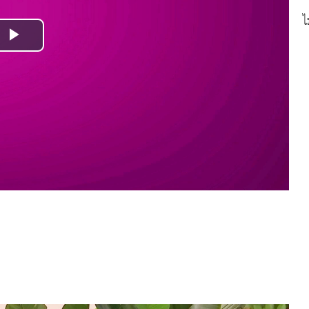
ไ
Play
Video