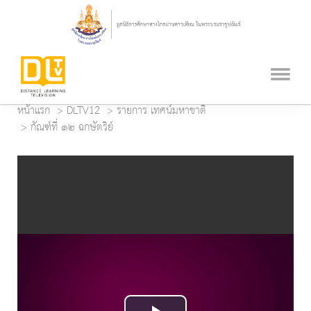
หน้าแรก
DLTV12
รายการ เทศน์มหาชาติ
กัณฑ์ที่ ๑๒ ฉกษัตริย์