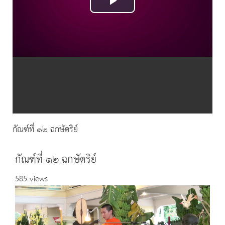
Play
Video
กัณฑ์ที่ ๑๒ ฉกษัตริย์
กัณฑ์ที่ ๑๒ ฉกษัตริย์
585 views