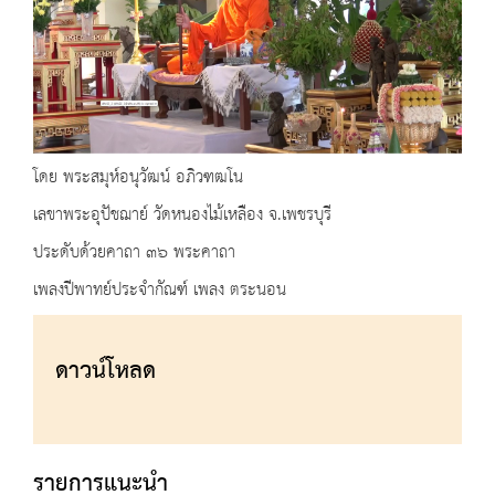
โดย พระสมุห์อนุวัฒน์ อภิวฑฒโน
เลขาพระอุปัชฌาย์ วัดหนองไม้เหลือง จ.เพชรบุรี
ประดับด้วยคาถา ๓๖ พระคาถา
เพลงปีพาทย์ประจำกัณฑ์ เพลง ตระนอน
ดาวน์โหลด
รายการแนะนำ