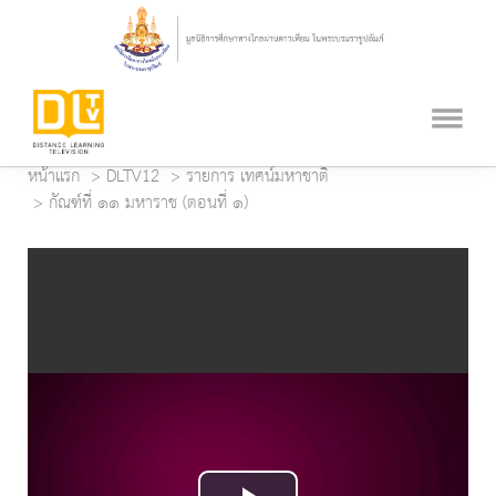
หน้าแรก
DLTV12
รายการ เทศน์มหาชาติ
กัณฑ์ที่ ๑๑ มหาราช (ตอนที่ ๑)