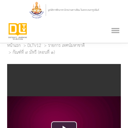
หน้าแรก
DLTV12
รายการ เทศน์มหาชาติ
กัณฑ์ที่ ๙ มัทรี (ตอนที่ ๑)