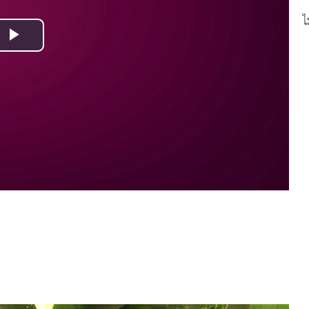
ไ
Play
Video