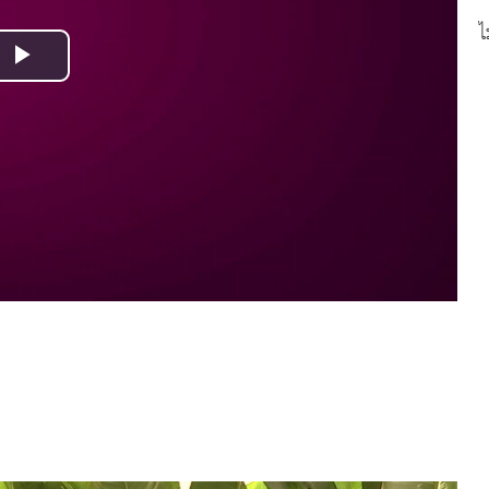
ไ
Play
Video