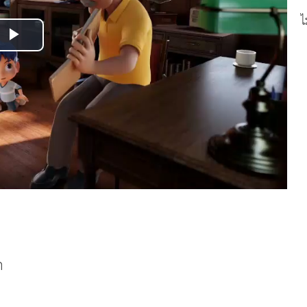
ไ
Play
Video
ก