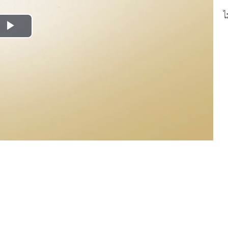
ไ
Play
Video