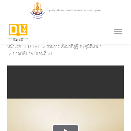
หน้าแรก
DLTV1
รายการ สัมมาทิฏฐิ ทะลุมิติมายา
ปาณาติบาต (ตอนที่ ๓)