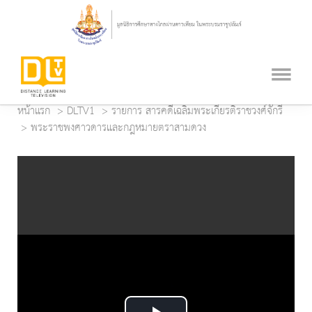
หน้าแรก
DLTV1
รายการ สารคดีเฉลิมพระเกียรติราชวงศ์จักรี
พระราชพงศาวดารและกฎหมายตราสามดวง