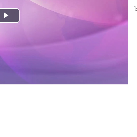
ไ
Play
Video