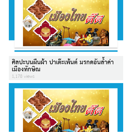
ศิลปะบนผืนผ้า ปาเต๊ะเพ้นต์ มรกดอันล้ำค่า
เมืองทักษิณ
1,178 views