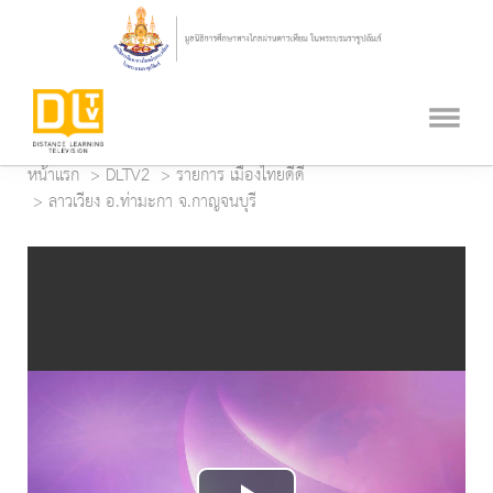
หน้าแรก
DLTV2
รายการ เมืองไทยดี๊ดี
ลาวเวียง อ.ท่ามะกา จ.กาญจนบุรี