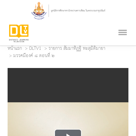
หน้าแรก
DLTV1
รายการ สัมมาทิฏฐิ ทะลุมิติมายา
มรรคมีองค์ ๘ ตอนที่ ๒