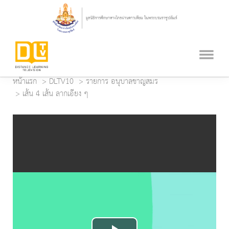
หน้าแรก
DLTV10
รายการ อนุบาลชาญสมร
เส้น 4 เส้น ลากเอียง ๆ