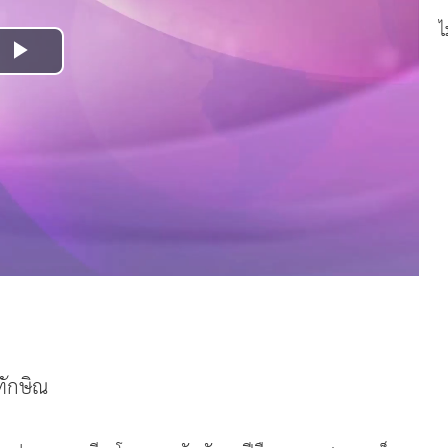
ไ
Play
Video
ทักษิณ