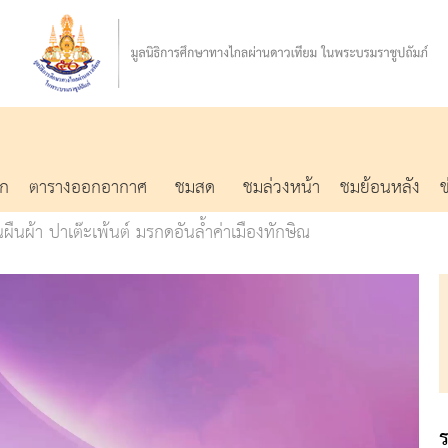
รก
ตารางออกอากาศ
ชมสด
ชมล่วงหน้า
ชมย้อนหลัง
ืนผ้า ปาเต๊ะเพ้นต์ มรกดอันล้ำค่าเมืองทักษิณ