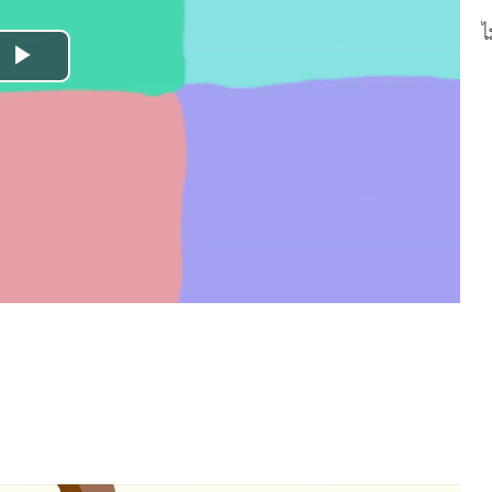
ไ
Play
Video