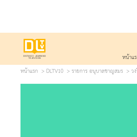
หน้าแ
หน้าแรก
DLTV10
รายการ อนุบาลชาญสมร
วง