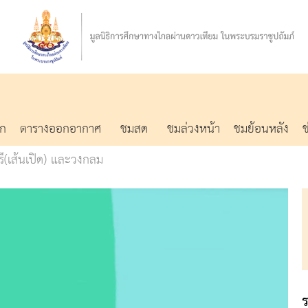
รก
ตารางออกอากาศ
ชมสด
ชมล่วงหน้า
ชมย้อนหลัง
รี(เส้นเปิด) และวงกลม