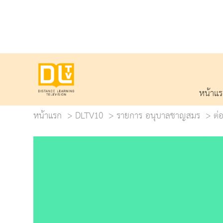
หน้าแ
หน้าแรก
DLTV10
รายการ อนุบาลชาญสมร
ต่