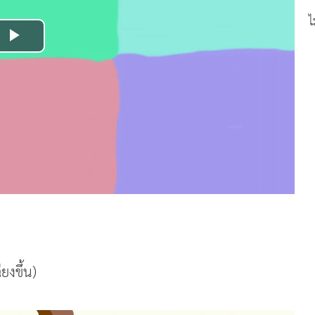
ไ
Play
Video
ยงขึ้น)