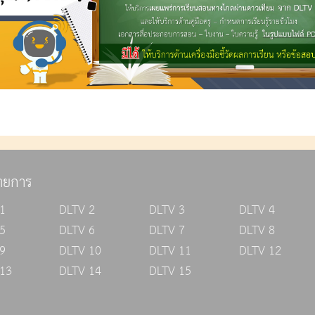
ายการ
1
DLTV 2
DLTV 3
DLTV 4
5
DLTV 6
DLTV 7
DLTV 8
9
DLTV 10
DLTV 11
DLTV 12
13
DLTV 14
DLTV 15