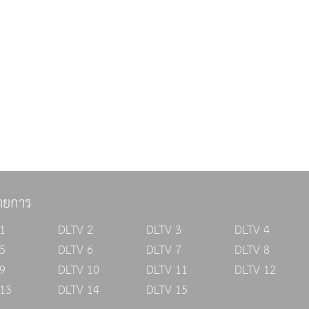
ายการ
1
DLTV 2
DLTV 3
DLTV 4
5
DLTV 6
DLTV 7
DLTV 8
9
DLTV 10
DLTV 11
DLTV 12
13
DLTV 14
DLTV 15