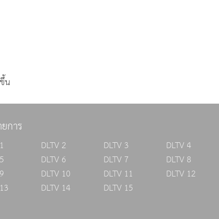
ึ้น
ายการ
1
DLTV 2
DLTV 3
DLTV 4
5
DLTV 6
DLTV 7
DLTV 8
9
DLTV 10
DLTV 11
DLTV 12
13
DLTV 14
DLTV 15