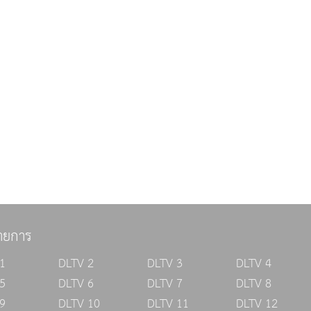
ายการ
1
DLTV 2
DLTV 3
DLTV 4
5
DLTV 6
DLTV 7
DLTV 8
9
DLTV 10
DLTV 11
DLTV 12