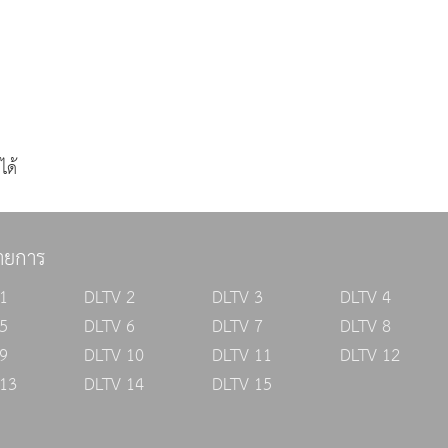
ได้
ายการ
1
DLTV 2
DLTV 3
DLTV 4
5
DLTV 6
DLTV 7
DLTV 8
9
DLTV 10
DLTV 11
DLTV 12
13
DLTV 14
DLTV 15