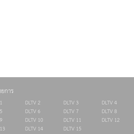
ายการ
1
DLTV 2
DLTV 3
DLTV 4
5
DLTV 6
DLTV 7
DLTV 8
9
DLTV 10
DLTV 11
DLTV 12
13
DLTV 14
DLTV 15