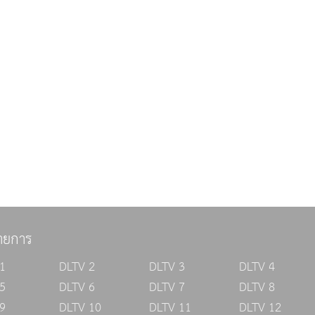
ายการ
1
DLTV 2
DLTV 3
DLTV 4
5
DLTV 6
DLTV 7
DLTV 8
9
DLTV 10
DLTV 11
DLTV 12