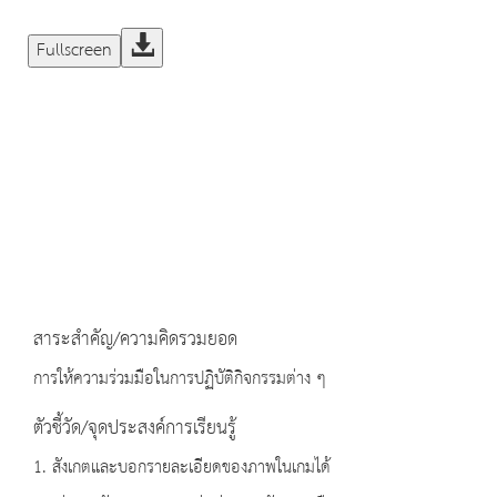
Fullscreen
สาระสำคัญ/ความคิดรวมยอด
การให้ความร่วมมือในการปฏิบัติกิจกรรมต่าง ๆ
ตัวชี้วัด/จุดประสงค์การเรียนรู้
1. สังเกตและบอกรายละเอียดของภาพในเกมได้