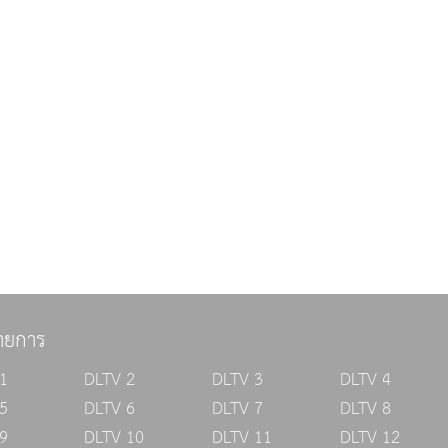
ายการ
1
DLTV 2
DLTV 3
DLTV 4
5
DLTV 6
DLTV 7
DLTV 8
9
DLTV 10
DLTV 11
DLTV 12