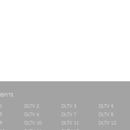
ายการ
1
DLTV 2
DLTV 3
DLTV 4
5
DLTV 6
DLTV 7
DLTV 8
9
DLTV 10
DLTV 11
DLTV 12