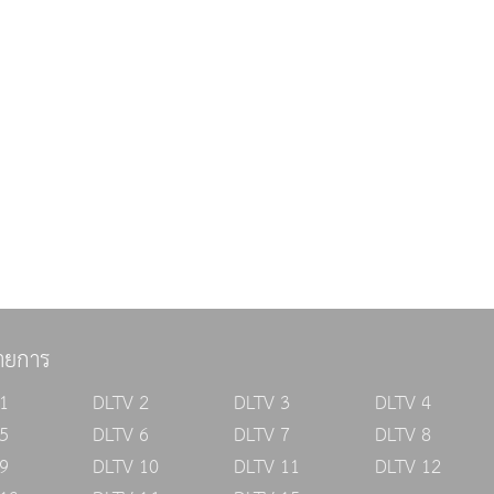
ายการ
1
DLTV 2
DLTV 3
DLTV 4
5
DLTV 6
DLTV 7
DLTV 8
9
DLTV 10
DLTV 11
DLTV 12