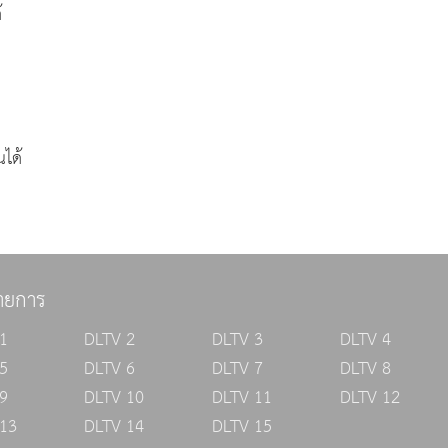
้
ได้
ายการ
1
DLTV 2
DLTV 3
DLTV 4
5
DLTV 6
DLTV 7
DLTV 8
9
DLTV 10
DLTV 11
DLTV 12
13
DLTV 14
DLTV 15