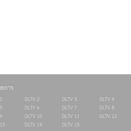
ายการ
1
DLTV 2
DLTV 3
DLTV 4
5
DLTV 6
DLTV 7
DLTV 8
9
DLTV 10
DLTV 11
DLTV 12
13
DLTV 14
DLTV 15