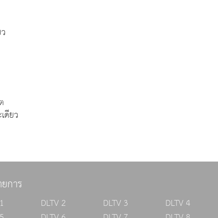
ยว
กต
เดียว
ายการ
1
DLTV 2
DLTV 3
DLTV 4
5
DLTV 6
DLTV 7
DLTV 8