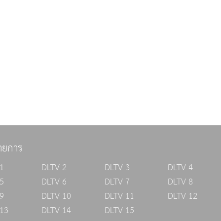
ายการ
1
DLTV 2
DLTV 3
DLTV 4
5
DLTV 6
DLTV 7
DLTV 8
9
DLTV 10
DLTV 11
DLTV 12
13
DLTV 14
DLTV 15