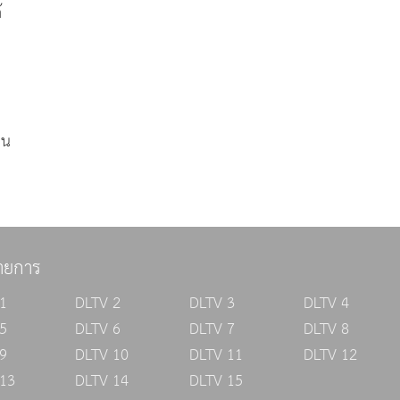
้
อน
ายการ
1
DLTV 2
DLTV 3
DLTV 4
5
DLTV 6
DLTV 7
DLTV 8
9
DLTV 10
DLTV 11
DLTV 12
13
DLTV 14
DLTV 15