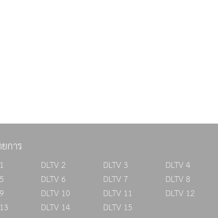
ายการ
1
DLTV 2
DLTV 3
DLTV 4
5
DLTV 6
DLTV 7
DLTV 8
9
DLTV 10
DLTV 11
DLTV 12
13
DLTV 14
DLTV 15