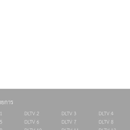
ายการ
1
DLTV 2
DLTV 3
DLTV 4
5
DLTV 6
DLTV 7
DLTV 8