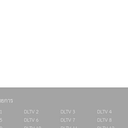
ายการ
1
DLTV 2
DLTV 3
DLTV 4
5
DLTV 6
DLTV 7
DLTV 8