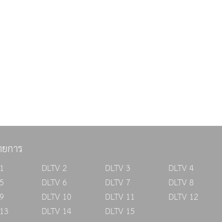
ายการ
1
DLTV 2
DLTV 3
DLTV 4
5
DLTV 6
DLTV 7
DLTV 8
9
DLTV 10
DLTV 11
DLTV 12
13
DLTV 14
DLTV 15