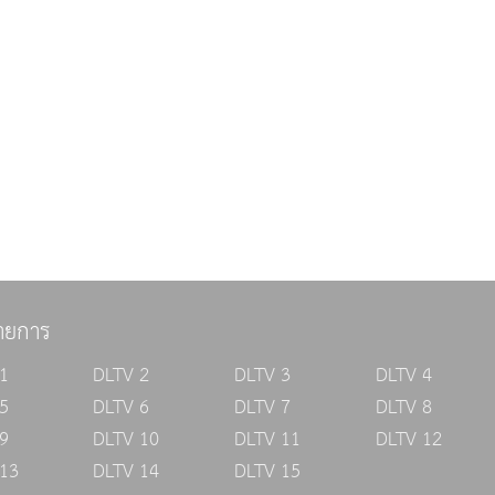
ายการ
1
DLTV 2
DLTV 3
DLTV 4
5
DLTV 6
DLTV 7
DLTV 8
9
DLTV 10
DLTV 11
DLTV 12
13
DLTV 14
DLTV 15