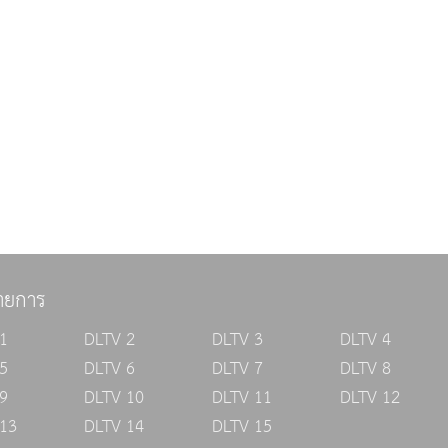
ายการ
1
DLTV 2
DLTV 3
DLTV 4
5
DLTV 6
DLTV 7
DLTV 8
9
DLTV 10
DLTV 11
DLTV 12
13
DLTV 14
DLTV 15