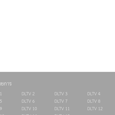
ายการ
1
DLTV 2
DLTV 3
DLTV 4
5
DLTV 6
DLTV 7
DLTV 8
9
DLTV 10
DLTV 11
DLTV 12