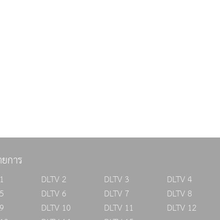
ายการ
1
DLTV 2
DLTV 3
DLTV 4
5
DLTV 6
DLTV 7
DLTV 8
9
DLTV 10
DLTV 11
DLTV 12